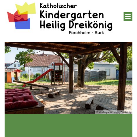
nig
© Kindergarten Heilig Dreikönig