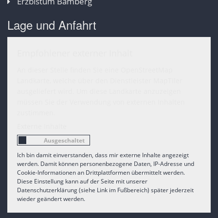
Erzbistum Bamberg
Lage und Anfahrt
Empfohlener externer Inhalt
An dieser Stelle finden Sie eine OpenStreetMap
Landkarte, welche über den Dienstleister MapTiler
ausgeliefert wird. Um diese Landkarte anzuzeigen
müssen Sie der Verwendung von externen Inhalten
zustimmen.
Externe Inhalte
Ich bin damit einverstanden, dass mir externe Inhalte angezeigt
werden. Damit können personenbezogene Daten, IP-Adresse und
Cookie-Informationen an Drittplattformen übermittelt werden.
Diese Einstellung kann auf der Seite mit unserer
Datenschutzerklärung (siehe Link im Fußbereich) später jederzeit
wieder geändert werden.