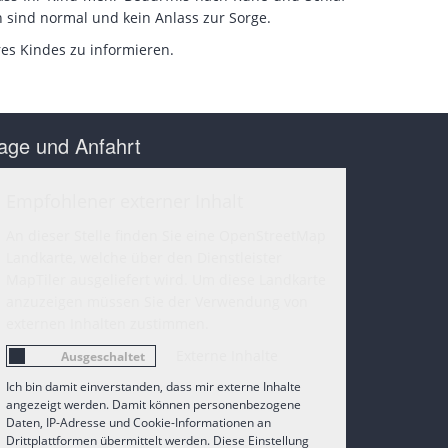
n sind normal und kein Anlass zur Sorge.
es Kindes zu informieren.
age und Anfahrt
Empfohlener externer Inhalt
An dieser Stelle finden Sie eine OpenStreetMap
Landkarte, welche über den Dienstleister
MapTiler ausgeliefert wird. Um diese Landkarte
anzuzeigen müssen Sie der Verwendung von
externen Inhalten zustimmen.
Externe Inhalte
Ich bin damit einverstanden, dass mir externe Inhalte
angezeigt werden. Damit können personenbezogene
Daten, IP-Adresse und Cookie-Informationen an
Drittplattformen übermittelt werden. Diese Einstellung