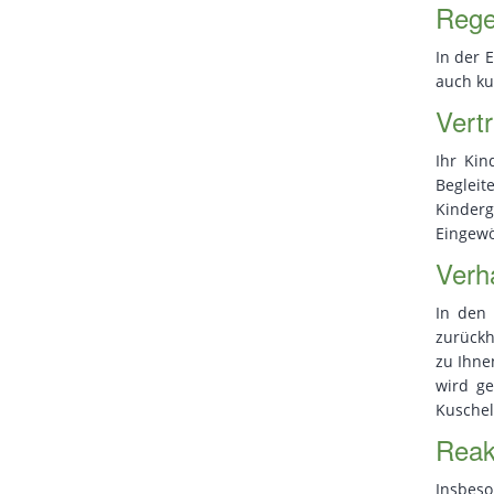
Rege
In der 
auch ku
Vert
Ihr Kin
Begleit
Kinderg
Eingewö
Verh
In den 
zurückh
zu Ihne
wird ge
Kuschel
Reak
Insbeso