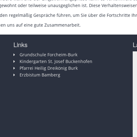
 gewohnt oder teilweise unausgeglichen ist. Diese Verhaltensweise
den regelmäßig Gespräche führen, um Sie über die Fortschritte Ihr
uen uns auf eine gute Zusammenarbeit.
Links
L
Grundschule Forcheim-Burk
Kindergarten St. Josef Buckenhofen
Pfarrei Heilig Dreikönig Burk
Erzbistum Bamberg