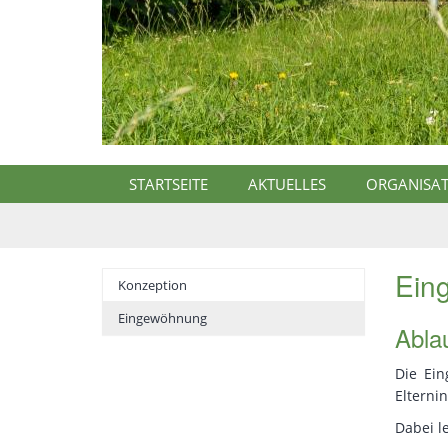
ndergarten Heilig Dreikönig
STARTSEITE
AKTUELLES
ORGANISAT
Ein
Konzeption
Eingewöhnung
Abla
Die Ei
Elterni
Dabei l