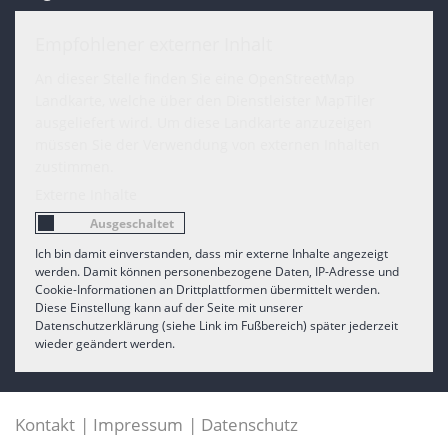
Empfohlener externer Inhalt
An dieser Stelle finden Sie eine OpenStreetMap
Landkarte, welche über den Dienstleister MapTiler
ausgeliefert wird. Um diese Landkarte anzuzeigen
müssen Sie der Verwendung von externen Inhalten
zustimmen.
Externe Inhalte
Ich bin damit einverstanden, dass mir externe Inhalte angezeigt
werden. Damit können personenbezogene Daten, IP-Adresse und
Cookie-Informationen an Drittplattformen übermittelt werden.
Diese Einstellung kann auf der Seite mit unserer
Datenschutzerklärung (siehe Link im Fußbereich) später jederzeit
wieder geändert werden.
Kontakt
Impressum
Datenschutz