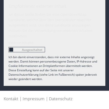
Empfohlener externer Inhalt
An dieser Stelle finden Sie eine OpenStreetMap
Landkarte, welche über den Dienstleister MapTiler
ausgeliefert wird. Um diese Landkarte anzuzeigen
müssen Sie der Verwendung von externen Inhalten
zustimmen.
Externe Inhalte
Ich bin damit einverstanden, dass mir externe Inhalte angezeigt
werden. Damit können personenbezogene Daten, IP-Adresse und
Cookie-Informationen an Drittplattformen übermittelt werden.
Diese Einstellung kann auf der Seite mit unserer
Datenschutzerklärung (siehe Link im Fußbereich) später jederzeit
wieder geändert werden.
Kontakt
Impressum
Datenschutz