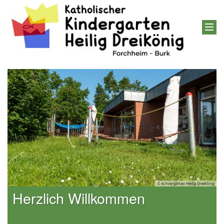
nig
© Kindergarten Heilig Dreikönig
Herzlich Willkommen